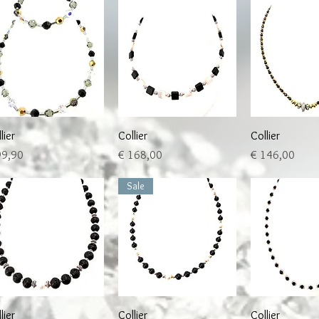
Schnellansicht
Schnellansicht
Schnellan
lier
Collier
Collier
is
Preis
Preis
99,90
€ 168,00
€ 146,00
Sale
Schnellansicht
Schnellansicht
Schnellan
lier
Collier
Collier