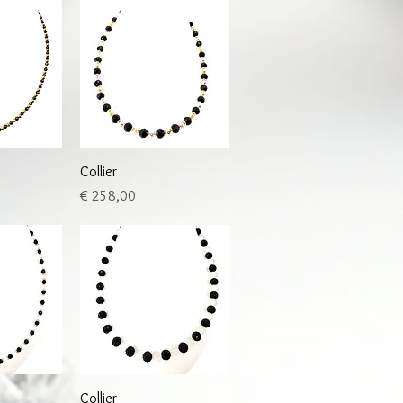
sicht
Schnellansicht
Collier
Preis
€ 258,00
sicht
Schnellansicht
Collier