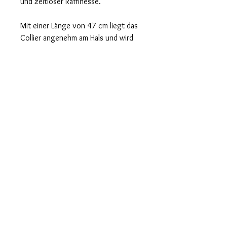
und zeitloser Raffinesse.
Mit einer Länge von 47 cm liegt das
Collier angenehm am Hals und wird
durch einen sicheren
Karabinerverschluss geschlossen. Ein
handgefertigtes Unikat – perfekt für
stilbewusste Trägerinnen, die
elegante Kontraste und hochwertige
Materialien schätzen.
lifekristalldesign@gmail.com
© 2025, Copyright by Life Kristall Design