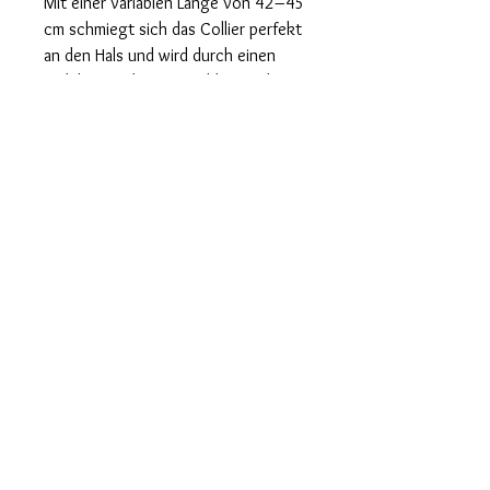
Mit einer variablen Länge von 42–45
cm schmiegt sich das Collier perfekt
an den Hals und wird durch einen
stabilen Karabinerverschluss sicher
geschlossen. Ein modisches
Highlight – einzeln getragen oder in
Kombination mit dem passenden
Armband für ein perfekt
abgestimmtes Set.
lifekristalldesign@gmail.com
© 2025, Copyright by Life Kristall Design