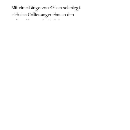
Mit einer Länge von 45 cm schmiegt
sich das Collier angenehm an den
Hals und lässt sich dank des
praktischen Magnetverschlusses
mühelos an- und ablegen. Ein
ausdrucksstarkes Schmuckstück –
modern, elegant und vielseitig
kombinierbar.
lifekristalldesign@gmail.com
© 2025, Copyright by Life Kristall Design