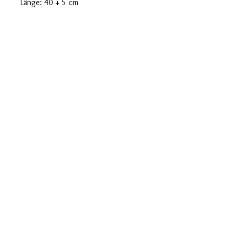
Länge: 40 + 5 cm
lifekristalldesign@gmail.com
© 2025, Copyright by Life Kristall Design
Impressum
Datenschutz
Rückgaberichtlinie