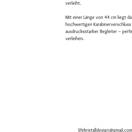
verleiht.
Mit einer Länge von 44 cm liegt d
hochwertigen Karabinerverschluss s
ausdrucksstarker Begleiter – perf
verleihen.
lifekristalldesign@gmail.co