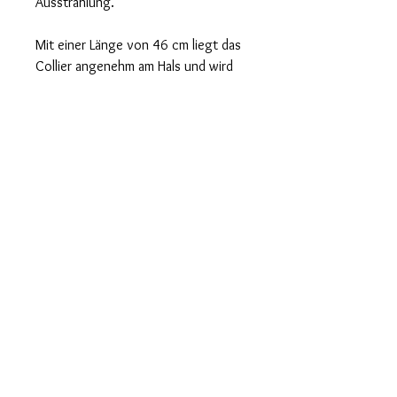
Ausstrahlung.
Mit einer Länge von 46 cm liegt das
Collier angenehm am Hals und wird
durch einen stabilen
Karabinerverschluss sicher
geschlossen. Ein handgefertigtes
Unikat – strahlend schön,
harmonisch und perfekt für
Liebhaberinnen farbiger Edelsteine.
lifekristalldesign@gmail.com
© 2025, Copyright by Life Kristall Design